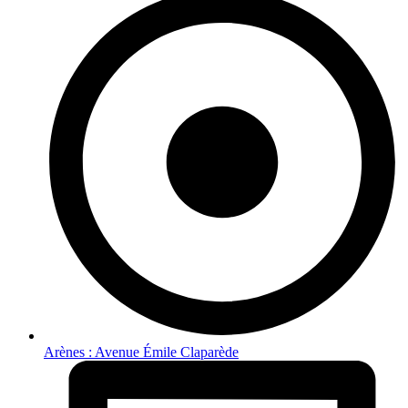
Arènes : Avenue Émile Claparède