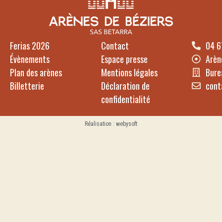
Ferias 2026
Contact
04 6
Évènements
Espace presse
Arèn
Plan des arènes
Mentions légales
Bure
Billetterie
Déclaration de
cont
confidentialité
Réalisation : webysoft